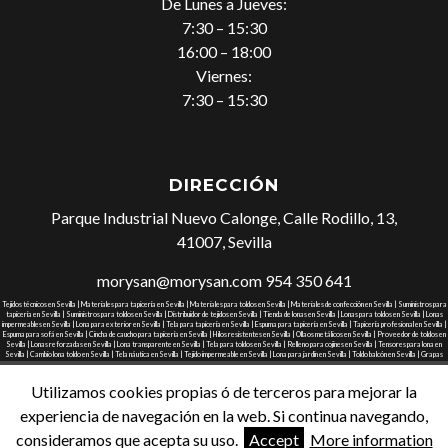
De Lunes a Jueves:
7:30 – 15:30
16:00 – 18:00
Viernes:
7:30 – 15:30
DIRECCIÓN
Parque Industrial Nuevo Calonge, Calle Rodillo, 13,
41007, Sevilla
morysan@morysan.com
954 350 641
Tejidos técnicos en Sevilla |
Materiales para tapicería en Sevilla |
Materiales para toldos en Sevilla |
Materiales de confección en Sevilla |
Suministros para
tapicería en Sevilla |
Suministros para toldos en Sevilla |
Distribuidor de tejidos en Sevilla |
Tienda de lonas en Sevilla |
Lonas para toldos en Sevilla |
Lonas
impermeables en Sevilla |
Lona para exterior en Sevilla |
Tela para tapicería en Sevilla |
Espuma para tapicería en Sevilla |
Tapicería profesional en Sevilla |
Espuma para sofá en Sevilla |
Cincha de caucho para tapicería en Sevilla |
Hilos resistentes en Sevilla |
Ollaos metálicos en Sevilla |
Proveedor de toldos en
Sevilla |
Lonas reforzadas en Sevilla |
Lona transparente en Sevilla |
Tela para toldos en Sevilla |
Relleno para cojines en Sevilla |
Tensores para lona en
Sevilla |
Cambio lona toldo en Sevilla |
Tela náutica en Sevilla |
Tejido impermeable en Sevilla |
Lona para jardín en Sevilla |
Toldo balcón en Sevilla |
Grapas
para tapicería en Sevilla
Utilizamos cookies propias ó de terceros para mejorar la
experiencia de navegación en la web. Si continua navegando,
2026
©
Realizado por DosPZ
Agencia de Marketing Digital
consideramos que acepta su uso.
Accept
More information