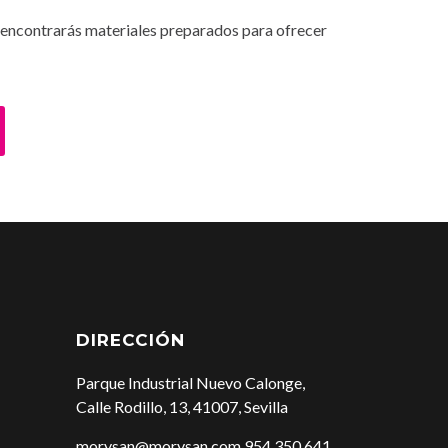
n encontrarás materiales preparados para ofrecer
DIRECCIÓN
Parque Industrial Nuevo Calonge,
Calle Rodillo, 13, 41007, Sevilla
morysan@morysan.com
954 350 641