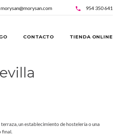
morysan@morysan.com
954 350 641
OGO
CONTACTO
TIENDA ONLINE
evilla
 terraza, un establecimiento de hostelería o una
 final.